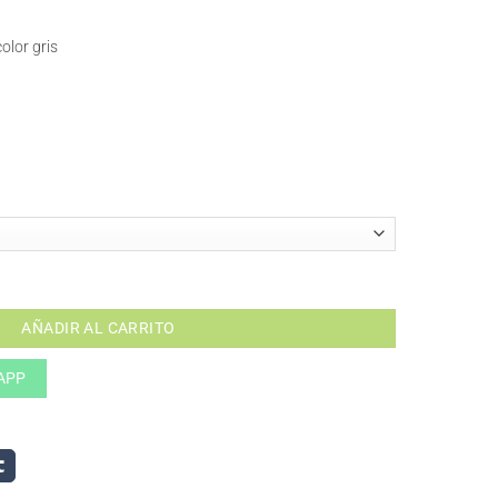
olor gris
AÑADIR AL CARRITO
APP