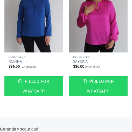
BLUSA SEDA
BLUSA SEDA
ROMINA
SABRINA
$
36.00
$
36.00
IVA incluido
IVA incluido
PÍDELO POR
PÍDELO POR
WHATSAPP
WHATSAPP
Garantía y seguridad