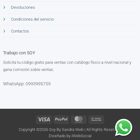
Devoluciones
Condiciones del servicio
Contactos
Trabajo con SOY
Solicita tu código gratis para ventas con catálogo físico a nivel nacional y
gana comisión sobre ventas.
WhatsApp: 0993995759
Visa
PayPal
MasterCard
Bank
Transfer
Copyright ©2026 Soy By Sandra Web | All Rights Reserved.
Diseñado by
iWebSocial