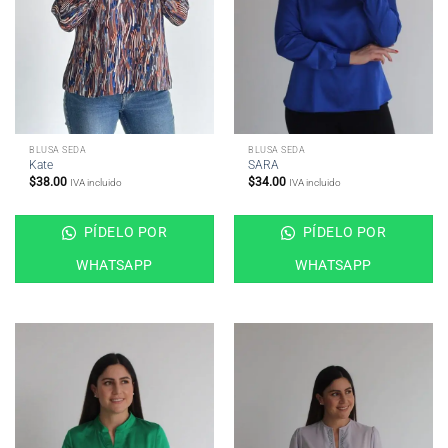
BLUSA SEDA
BLUSA SEDA
Kate
SARA
$
38.00
$
34.00
IVA incluido
IVA incluido
PÍDELO POR
PÍDELO POR
WHATSAPP
WHATSAPP