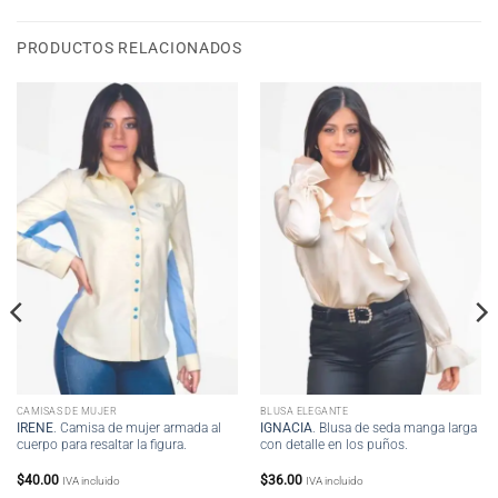
PRODUCTOS RELACIONADOS
CAMISAS DE MUJER
BLUSA ELEGANTE
IRENE
. Camisa de mujer armada al
IGNACIA
. Blusa de seda manga larga
cuerpo para resaltar la figura.
con detalle en los puños.
$
40.00
$
36.00
IVA incluido
IVA incluido